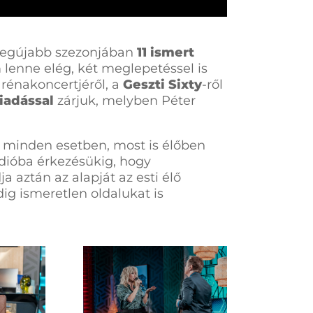
egújabb szezonjában
11 ismert
 lenne elég, két meglepetéssel is
rénakoncertjéről, a
Geszti Sixty
-ről
iadással
zárjuk, melyben Péter
y minden esetben, most is élőben
dióba érkezésükig, hogy
ja aztán az alapját az esti élő
ig ismeretlen oldalukat is