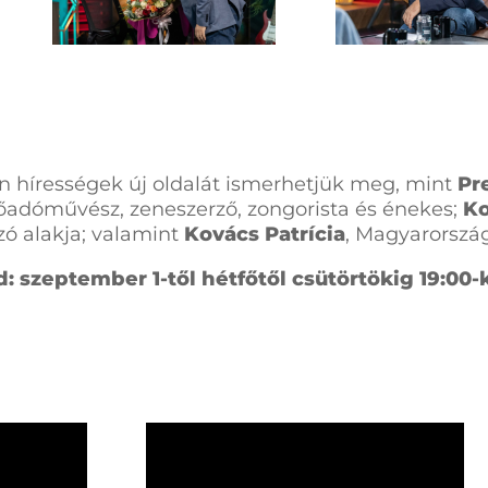
n hírességek új oldalát ismerhetjük meg, mint
Pr
őadóművész, zeneszerző, zongorista és énekes;
Ko
 alakja; valamint
Kovács Patrícia
, Magyarország
 szeptember 1-től hétfőtől csütörtökig 19:00-