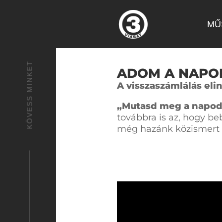
MŰ
KÖVESS MINKET
ADOM A NAPO
A visszaszámlálás eli
„Mutasd meg a napod
továbbra is az, hogy be
még hazánk közismert é