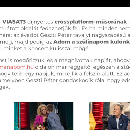
a
VIASAT3
díjnyertes
crossplatform-
műsorának
l
 látott oldalát fedezhetjük fel. És ha mindez nem
ára: az évadot Geszti Péter tavalyi nagyszabású a
k meg, majd pedig az
Adom a szülinapom különk
l minket a koncert kulisszái mögé.
ost is megőrizzük, és a meghívottak napját, ahog
manapom.hu
oldalon már reggeltől egészen a stú
y telik egy napjuk, mi rejlik a felszín alatt. Ez ad
amelyben Geszti Péter gondoskodik róla, hogy edd
gek.