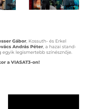
esser Gábor
,
Kossuth- és Erkel
vács András Péter
, a hazai stand-
 egyik legismertebb színésznője.
kor a VIASAT3-on!