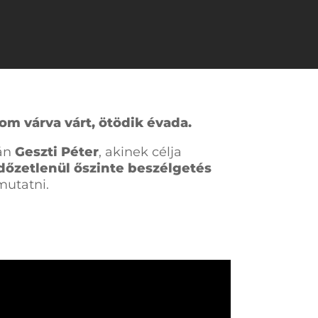
pom
várva várt,
ötödik évada
.
sán
Geszti Péter
, akinek célja
ndőzetlenül őszinte beszélgetés
mutatni.