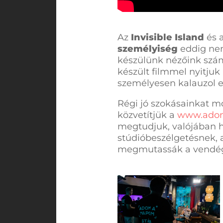
Az
Invisible Island
és 
személyiség
eddig nem
készülünk nézőink szám
készült filmmel nyitju
személyesen kalauzol e
Régi jó szokásainkat m
közvetítjük a
www.ado
megtudjuk, valójában hog
stúdióbeszélgetésnek, 
megmutassák a vendé