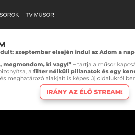
SOROK
TV MŰSOR
M
ndult: szeptember el
sején
indul az
Adom a na
, megmondom, ki vagy!” –
tartja a műsor kapc
bizonyítsa, a
filter nélküli pillanatok és egy ke
s meghatározó alakjait is képes új oldalukról be
IRÁNY AZ ÉLŐ STREAM!