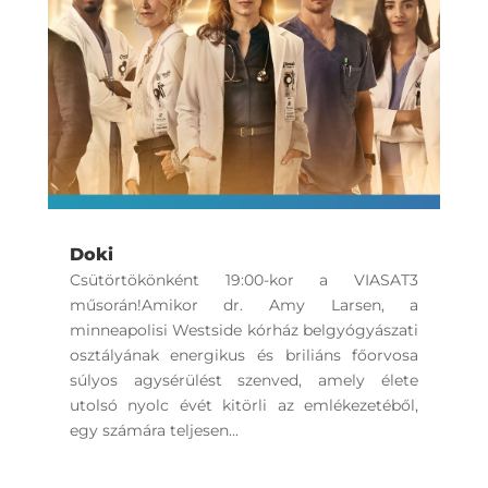
Doki
Csütörtökönként 19:00-kor a VIASAT3
műsorán!Amikor dr. Amy Larsen, a
minneapolisi Westside kórház belgyógyászati
osztályának energikus és briliáns főorvosa
súlyos agysérülést szenved, amely élete
utolsó nyolc évét kitörli az emlékezetéből,
egy számára teljesen...