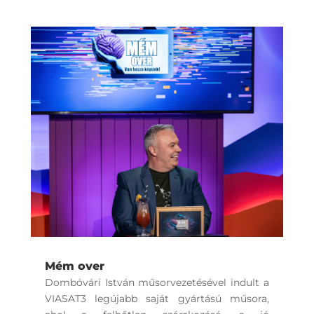
Mém over
Dombóvári István műsorvezetésével indult a
VIASAT3 legújabb saját gyártású műsora,