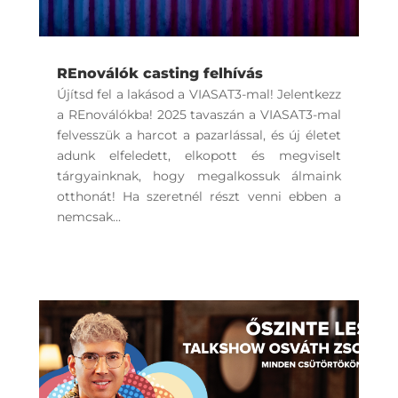
REnoválók casting felhívás
Újítsd fel a lakásod a VIASAT3-mal! Jelentkezz
a REnoválókba! 2025 tavaszán a VIASAT3-mal
felvesszük a harcot a pazarlással, és új életet
adunk elfeledett, elkopott és megviselt
tárgyainknak, hogy megalkossuk álmaink
otthonát! Ha szeretnél részt venni ebben a
nemcsak...