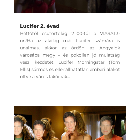
Lucifer 2. évad
Hétfőtől csütörtökig 21:00-tól a VIASAT3-
on!Ha az alvilág már Lucifer számára is
unalmas, akkor az ördög az Angyalok
városába megy – és pokolian jó mulatság
veszi kezdetét. Lucifer Morningstar (Tom
Ellis) sármos és ellenállhatatlan emberi alakot
öltve a város lakóinak...