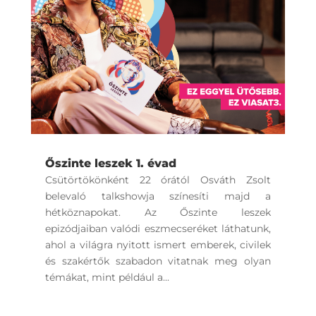
Őszinte leszek 1. évad
Csütörtökönként 22 órától Osváth Zsolt
belevaló talkshowja színesíti majd a
hétköznapokat. Az Őszinte leszek
epizódjaiban valódi eszmecseréket láthatunk,
ahol a világra nyitott ismert emberek, civilek
és szakértők szabadon vitatnak meg olyan
témákat, mint például a...