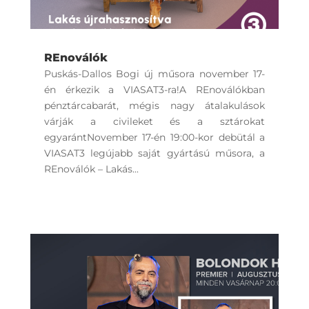
REnoválók
Puskás-Dallos Bogi új műsora november 17-
én érkezik a VIASAT3-ra!A REnoválókban
pénztárcabarát, mégis nagy átalakulások
várják a civileket és a sztárokat
egyarántNovember 17-én 19:00-kor debütál a
VIASAT3 legújabb saját gyártású műsora, a
REnoválók – Lakás...