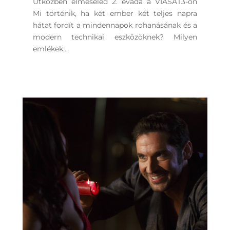
Útközben elmeséled 2. évada a VIASAT3-on
Mi történik, ha két ember két teljes napra
hátat fordít a mindennapok rohanásának és a
modern technikai eszközöknek? Milyen
emlékek...