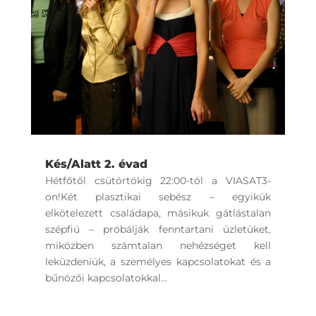
Kés/Alatt 2. évad
Hétfőtől csütörtökig 22:00-tól a VIASAT3-
on!Két plasztikai sebész – egyikük
elkötelezett családapa, másikuk gátlástalan
szépfiú – próbálják fenntartani üzletüket,
miközben számtalan nehézséget kell
leküzdeniük, a személyes kapcsolatokat és a
bűnözői kapcsolatokkal...