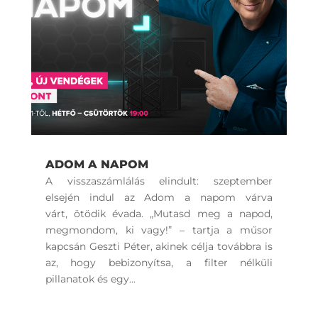
ADOM A NAPOM
A visszaszámlálás elindult: szeptember
elsején indul az Adom a napom várva
várt, ötödik évada. „Mutasd meg a napod,
megmondom, ki vagy!” – tartja a műsor
kapcsán Geszti Péter, akinek célja továbbra is
az, hogy bebizonyítsa, a filter nélküli
pillanatok és egy...