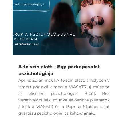
A felszín alatt – Egy párkapcsolat
pszichológiája
Április 20-án indul A felszín alatt, amelyben 7
ismert pár nyílik meg A VIASAT3 új műsorát
az elismert pszichológus, Bibók Bea
vezetiValódi lelki munka és őszinte pillanatok
állnak a VIASAT3 és a Paprika Studios saját
gyártású pszichológiai talkshowjának...