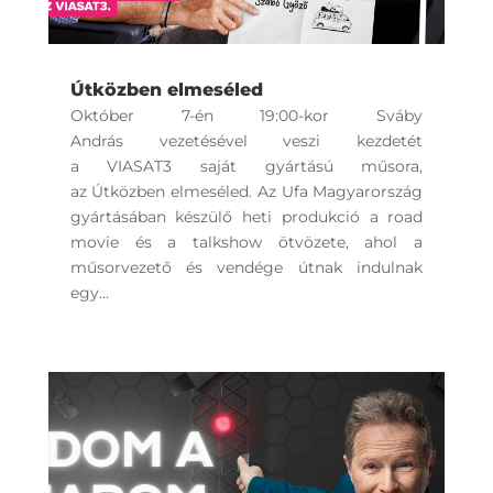
Útközben elmeséled
Október 7-én 19:00-kor Sváby
András vezetésével veszi kezdetét
a VIASAT3 saját gyártású műsora,
az Útközben elmeséled. Az Ufa Magyarország
gyártásában készülő heti produkció a road
movie és a talkshow ötvözete, ahol a
műsorvezető és vendége útnak indulnak
egy...