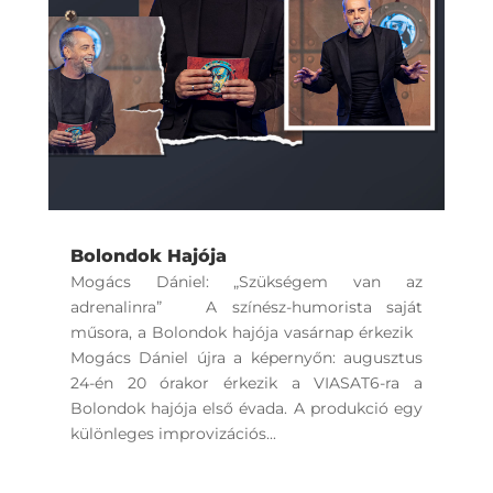
Bolondok Hajója
Mogács Dániel: „Szükségem van az
adrenalinra” A színész-humorista saját
műsora, a Bolondok hajója vasárnap érkezik
Mogács Dániel újra a képernyőn: augusztus
24-én 20 órakor érkezik a VIASAT6-ra a
Bolondok hajója első évada. A produkció egy
különleges improvizációs...