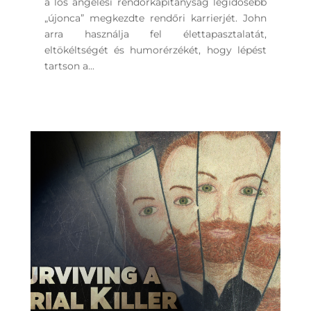
a los angelesi rendőrkapitányság legidősebb
„újonca” megkezdte rendőri karrierjét. John
arra használja fel élettapasztalatát,
eltökéltségét és humorérzékét, hogy lépést
tartson a...