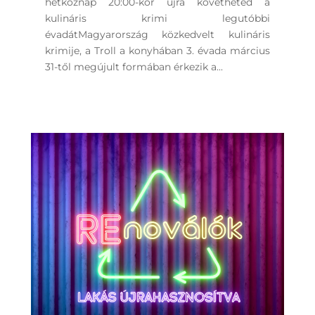
hétköznap 20:00-kor újra követheted a
kulináris krimi legutóbbi
évadátMagyarország közkedvelt kulináris
krimije, a Troll a konyhában 3. évada március
31-től megújult formában érkezik a...