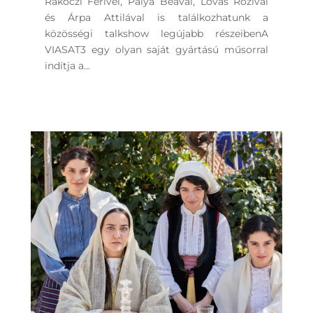
Rákóczi Ferivel, Palya Beával, Lovas Rozival
és Árpa Attilával is találkozhatunk a
közösségi talkshow legújabb részeibenA
VIASAT3 egy olyan saját gyártású műsorral
indítja a...