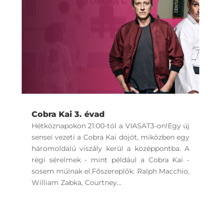
Cobra Kai 3. évad
Hétköznapokon 21:00-tól a VIASAT3-on!Egy új
sensei vezeti a Cobra Kai dojót, miközben egy
háromoldalú viszály kerül a középpontba. A
régi sérelmek - mint például a Cobra Kai -
sosem múlnak el.Főszereplők: Ralph Macchio,
William Zabka, Courtney...