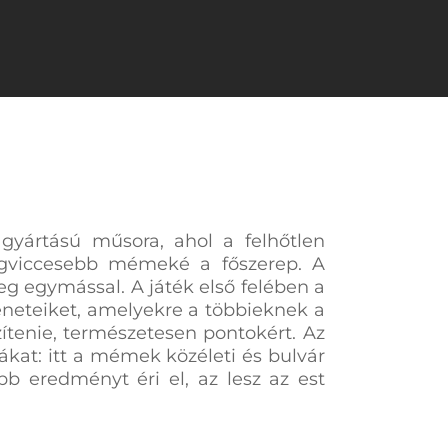
gyártású műsora, ahol a felhőtlen
legviccesebb mémeké a főszerep. A
egymással. A játék első felében a
neteiket, amelyekre a többieknek a
ítenie, természetesen pontokért. Az
kat: itt a mémek közéleti és bulvár
b eredményt éri el, az lesz az est