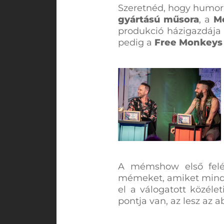
Szeretnéd, hogy humorb
gyártású műsora
, a
M
produkció házigazdája
pedig a
Free Monkeys
A mémshow első feléb
mémeket, amiket minde
el a válogatott közéle
pontja van, az lesz az