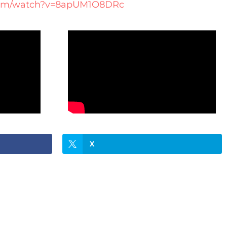
.com/watch?v=8apUM1O8DRc
X