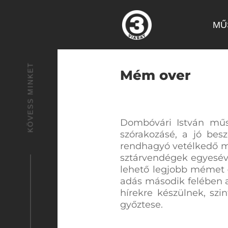
MŰ
KÖVESS MINKET
Mém over
Dombóvári István műso
szórakozásé, a jó bes
rendhagyó vetélkedő m
sztárvendégek egyesév
lehető legjobb mémet –
adás második felében a
hírekre készülnek, szi
győztese.