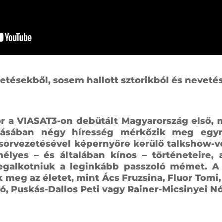
tésekből, sosem hallott sztorikból és nevetés
or a VIASAT3-on debütált Magyarország első,
ásában négy híresség mérkőzik meg egy
orvezetésével képernyőre kerülő talkshow-v
lyes – és általában kínos – történeteire,
megalkotniuk a leginkább passzoló mémet. 
meg az életet, mint Ács Fruzsina, Fluor Tomi, 
ó, Puskás-Dallos Peti vagy Rainer-Micsinyei Nó