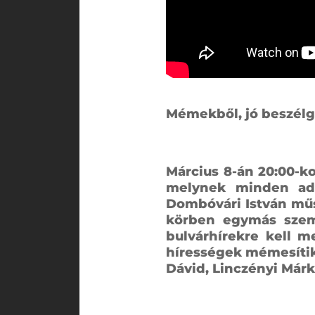
Mémekből, jó beszélge
Március 8-án 20:00-k
melynek minden ad
Dombóvári István műs
körben egymás szemé
bulvárhírekre kell 
hírességek mémesítik 
Dávid, Linczényi Márk