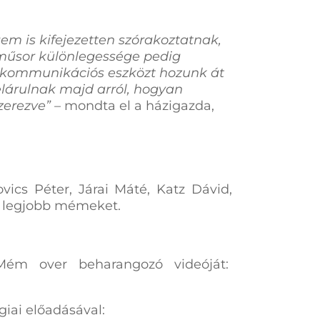
m is kifejezetten szórakoztatnak,
A műsor különlegessége pedig
rű kommunikációs eszközt hozunk át
elárulnak majd arról, hogyan
zerezve” –
mondta el a házigazda,
ics Péter, Járai Máté, Katz Dávid,
 a legjobb mémeket.
ém over beharangozó videóját:
iai előadásával: