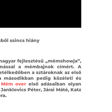
ből ssincs hiány
 magyar fejlesztésű „mémshowja”,
mással a mémbajnok címért. A
etélkedőben a sztároknak az első
 a másodikban pedig közéleti és
A
Mém over
első adásaiban olyan
Janklovics Péter, Járai Máté, Katz
ra.