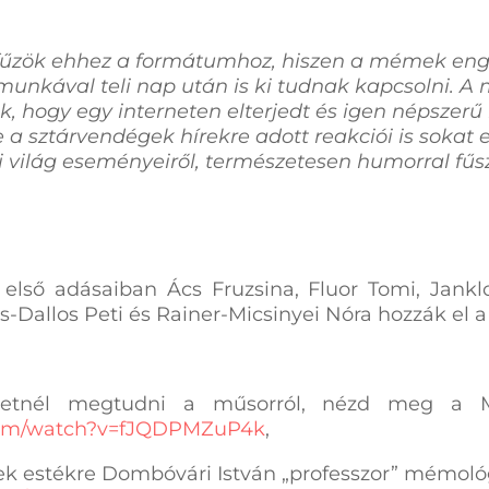
fűzök ehhez a formátumhoz, hiszen a mémek enge
 munkával teli nap után is ki tudnak kapcsolni. 
k, hogy egy interneten elterjedt és igen népsze
 a sztárvendégek hírekre adott reakciói is sokat 
 világ eseményeiről, természetesen humorral fűs
lső adásaiban Ács Fruzsina, Fluor Tomi, Janklov
s-Dallos Peti és Rainer-Micsinyei Nóra hozzák el
etnél megtudni a műsorról, nézd meg a M
com/watch?v=fJQDPMZuP4k
,
k estékre Dombóvári István „professzor” mémológ