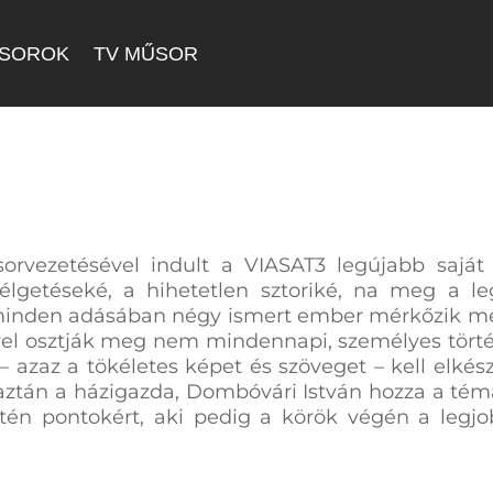
SOROK
TV MŰSOR
rvezetésével indult a VIASAT3 legújabb saját 
zélgetéseké, a hihetetlen sztoriké, na meg a 
inden adásában négy ismert ember mérkőzik meg 
el osztják meg nem mindennapi, személyes törté
 azaz a tökéletes képet és szöveget – kell elkész
ztán a házigazda, Dombóvári István hozza a témá
ntén pontokért,
aki pedig a körök végén a legjob