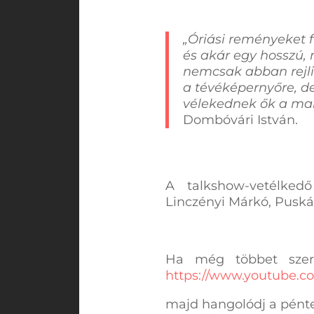
„Óriási reményeket 
és akár egy hosszú,
nemcsak abban rejli
a tévéképernyőre, de
vélekednek ők a mai
Dombóvári István.
A talkshow-vetélkedő e
Linczényi Márkó, Puská
Ha még többet szer
https://www.youtube.
majd hangolódj a pénte