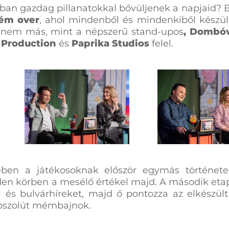
an gazdag pillanatokkal bővüljenek a napjaid? E
ém over
, ahol mindenből és mindenkiből kész
 nem más, mint a népszerű stand-upos
, Dombóv
 Production
és
Paprika Studios
felel.
en a játékosoknak először egymás történetei
n körben a mesélő értékel majd. A második eta
ti és bulvárhíreket, majd ő pontozza az elkészü
 abszolút mémbajnok.