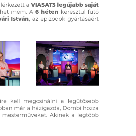
lérkezett a
VIASAT3 legújabb saját
ülhet mém. A
6 héten
keresztül futó
ári István
, az epizódok gyártásáért
re kell megcsinálni a legütősebb
pban már a házigazda, Dombi hozza
lt mesterműveket. Akinek a legtöbb