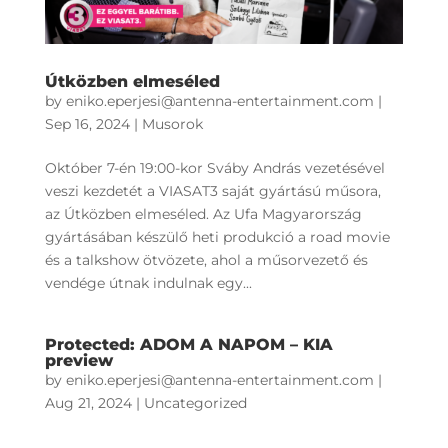
Útközben elmeséled
by
eniko.eperjesi@antenna-entertainment.com
|
Sep 16, 2024
|
Musorok
Október 7-én 19:00-kor Sváby András vezetésével
veszi kezdetét a VIASAT3 saját gyártású műsora,
az Útközben elmeséled. Az Ufa Magyarország
gyártásában készülő heti produkció a road movie
és a talkshow ötvözete, ahol a műsorvezető és
vendége útnak indulnak egy...
Protected: ADOM A NAPOM – KIA
preview
by
eniko.eperjesi@antenna-entertainment.com
|
Aug 21, 2024
|
Uncategorized